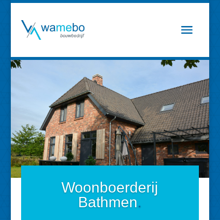
Woonboerderij
Bathmen
.