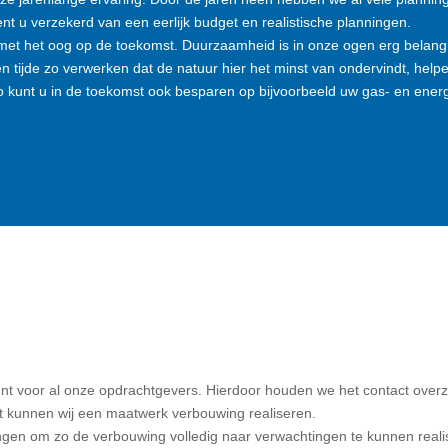
ent u verzekerd van een eerlijk budget en realistische planningen.
 het oog op de toekomst. Duurzaamheid is in onze ogen erg belangrijk
llen tijde zo verwerken dat de natuur hier het minst van ondervindt, 
 zo kunt u in de toekomst ook besparen op bijvoorbeeld uw gas- en energ
oor al onze opdrachtgevers. Hierdoor houden we het contact overzichte
tact kunnen wij een maatwerk verbouwing realiseren.
gen om zo de verbouwing volledig naar verwachtingen te kunnen reali