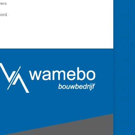
vers
ord.