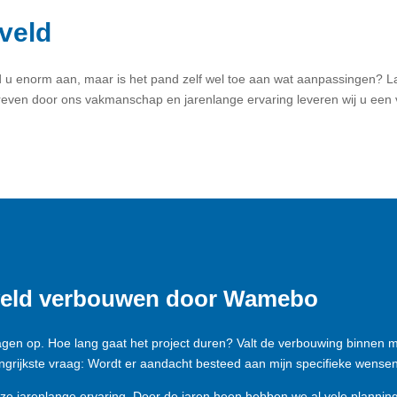
veld
nd u enorm aan, maar is het pand zelf wel toe aan wat aanpassingen? La
ven door ons vakmanschap en jarenlange ervaring leveren wij u een
eveld verbouwen door Wamebo
agen op. Hoe lang gaat het project duren? Valt de verbouwing binnen m
ngrijkste vraag: Wordt er aandacht besteed aan mijn specifieke wense
ze jarenlange ervaring. Door de jaren heen hebben we al vele plannin