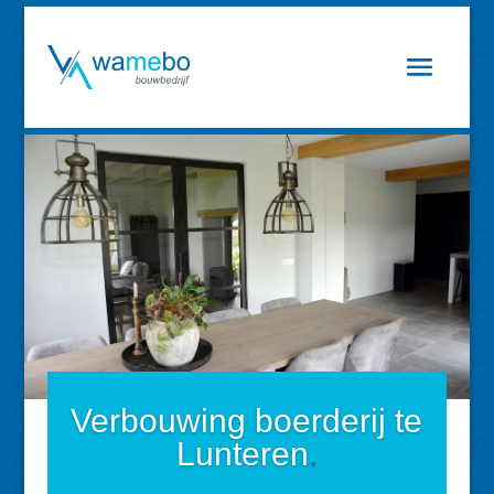
Verbouwing boerderij te
Lunteren
.